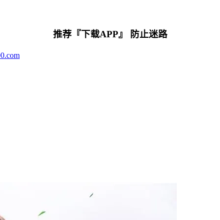
推荐『下载APP』 防止迷路
00.com