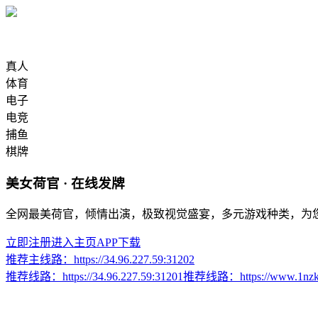
真人
体育
电子
电竞
捕鱼
棋牌
美女荷官 · 在线发牌
全网最美荷官，倾情出演，极致视觉盛宴，多元游戏种类，为
立即注册
进入主页
APP下载
推荐主线路：
https://34.96.227.59:31202
推荐线路：
https://34.96.227.59:31201
推荐线路：
https://www.1nz