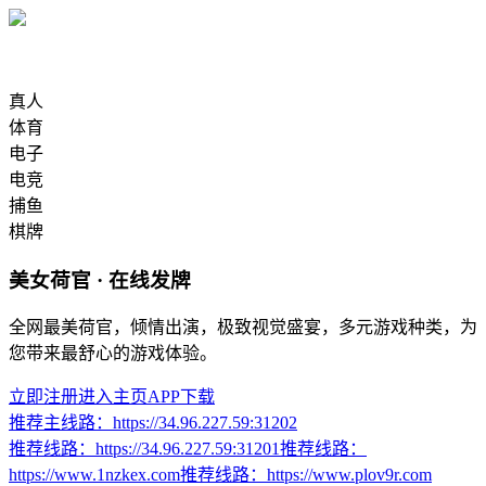
真人
体育
电子
电竞
捕鱼
棋牌
美女荷官 · 在线发牌
全网最美荷官，倾情出演，极致视觉盛宴，多元游戏种类，为
您带来最舒心的游戏体验。
立即注册
进入主页
APP下载
推荐主线路：
https://34.96.227.59:31202
推荐线路：
https://34.96.227.59:31201
推荐线路：
https://www.1nzkex.com
推荐线路：
https://www.plov9r.com