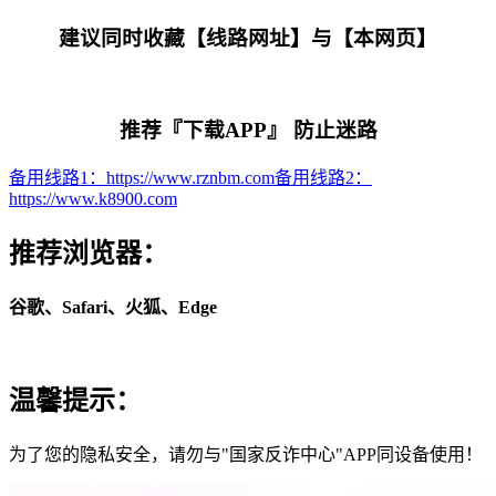
建议同时收藏【线路网址】与【本网页】
推荐『下载APP』 防止迷路
备用线路
1
：
https://www.rznbm.com
备用线路
2
：
https://www.k8900.com
推荐浏览器：
谷歌、Safari、火狐、Edge
温馨提示：
为了您的隐私安全，请勿与"国家反诈中心"APP同设备使用！