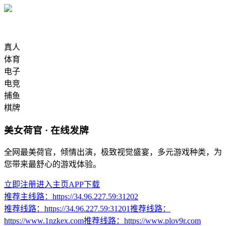
真人
体育
电子
电竞
捕鱼
棋牌
美女荷官 · 在线发牌
全网最美荷官，倾情出演，极致视觉盛宴，多元游戏种类，为
您带来最舒心的游戏体验。
立即注册
进入主页
APP下载
推荐主线路：
https://34.96.227.59:31202
推荐线路：
https://34.96.227.59:31201
推荐线路：
https://www.1nzkex.com
推荐线路：
https://www.plov9r.com