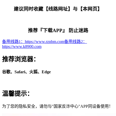
建议同时收藏【线路网址】与【本网页】
推荐『下载APP』 防止迷路
备用线路
1
：
https://www.rznbm.com
备用线路
2
：
https://www.k8900.com
推荐浏览器：
谷歌、Safari、火狐、Edge
温馨提示：
为了您的隐私安全，请勿与"国家反诈中心"APP同设备使用！