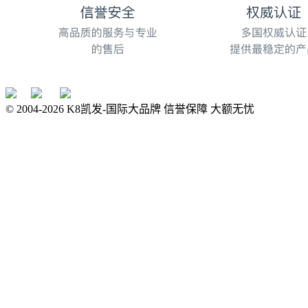
© 2004-
2026
K8凯发-国际大品牌 信誉保障 大额无忧