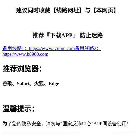
建议同时收藏【线路网址】与【本网页】
推荐『下载APP』 防止迷路
备用线路
1
：
https://www.rznbm.com
备用线路
2
：
https://www.k8900.com
推荐浏览器：
谷歌、Safari、火狐、Edge
温馨提示：
为了您的隐私安全，请勿与"国家反诈中心"APP同设备使用！